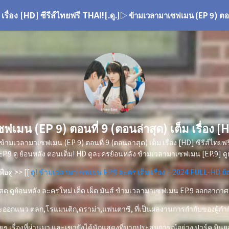
รื่อง [HD] ซีรีส์ไทยฟรี THAI!
[.ดู.]▷ ข้ามเวลามาเซฟเมน (EP 9) ตอนที
ฟเมน (EP 9) ตอนที่ 9 (ตอนล่าสุด) เต็ม เรื่อง [H
 ข้ามเวลามาเซฟเมน (EP 9) ตอนที่ 9 (ตอนล่าสุด) เต็ม เรื่อง [HD] ซีรีส์ไทยฟ
P.9 ดู ย้อนหลัง ตอนเต็ม! HD ดูละครย้อนหลัง ข้ามเวลามาเซฟเมน [EP.9] ดูย
พื่อดู >> [[
ดู! ข้ามเวลามาเซฟเมน EP.9 ละคร เต็ม เรื่อง – 2024 FULL-HD ย้
ด ดูย้อนหลัง ละครใหม่ เด็ด เผ็ด มันส์ ข้ามเวลามาเซฟเมน EP.9 ออกอากาศ
งนี้จะออกแนว ตลก,โรแมนติก,ดราม่า,แฟนตาซี, ที่เป็นผลงานการกำกับของผู้ก
 เรื่องที่ผ่านมา และเขายังได้นักแสดงที่มากประสบการณ์อย่าง ปาร์ค มินยอง,แ