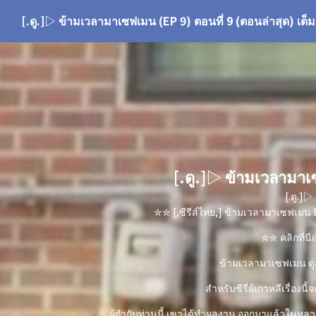
[.ดู.]▷ ข้ามเวลามาเซฟเมน (EP 9) ตอนที่ 9 (ตอนล่าสุด) เต็ม เ
[.ดู.]▷ ข้ามเวลามาเซ
[.ดู.]▷
✮✮ [,ซีรีส์ไทย,] ข้ามเวลามาเซฟเมน E
✮✮ คลิกที่นี่เ
ข้ามเวลามาเซฟเมน ดูส
สำหรับซีรี่ย์เกาหลีเรื่อ
ผู้กำกับท่านนี้ เขาได้ทำผลงาน ออกมาแล้วในหลายๆ