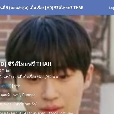
่ 9 (ตอนล่าสุด) เต็ม เรื่อง [HD] ซีรีส์ไทยฟรี THAI!
Log
D] ซีรีส์ไทยฟรี THAI!
รี THAI!
้อนหลัง ตอนที่ เต็มเรื่อง FULL/HD ✮✮
อนหลัง
]] ✮✮
 ตอนที่ Lovely Runner
ำกับอย่าง “ปาร์ค วอนกุ๊ก”
ละอินวู, ลียี คยอง,ซงฮายุน, ลีกีกวัง, กงมินจุง,