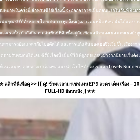
บทบาทในครั้งนี้ สำหรับซีรี่ย์เรื่องนี้ จะออกอากาศเป็นตอนแรกในวันที่ 9
นๆคอซีรี่ย์ทั้งหลาย โดยเป็นการพูดถึงหญิงสาวคนหนึ่ง ที่เธอนั้นได้แต่งงา
เธอนั้น กำลังมีความสัมพันธ์ที่ลึกซึ้งอยู่กับเพื่อนสนิทของเธอ แถมเธอยั
นั้นสามารถย้อนเวลากับไปอดีตได้ และการแก้แค้นของเธอจึงเริ่มขึ้น เรื่องร
ิดตามรับชมกันได้เลย ซีรี่ย์เรื่องนี้ เป็นซีรี่ย์ ที่ถูกดัดแปลงมาจากนิยายเว็บ
ี่ย์แนวสนุกๆ ดูอยู่ทางเราต้องขอแนะนำเว็บไซต์ของเราเลย Lovely Runnerดูซ
 คลิกที่นี่เพื่อดู >> [[ ดู! ข้ามเวลามาเซฟเมน EP.9 ละคร เต็ม เรื่อง – 2
FULL-HD ย้อนหลัง ]] ✮✮