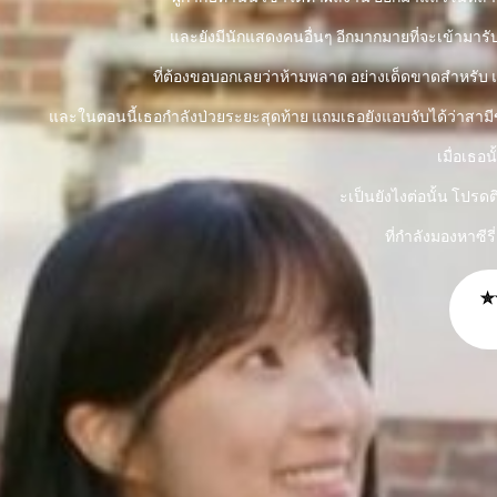
และยังมีนักแสดงคนอื่นๆ อีกมากมายที่จะเข้ามารับ
ที่ต้องขอบอกเลยว่าห้ามพลาด อย่างเด็ดขาดสำหรับ แฟ
และในตอนนี้เธอกำลังป่วยระยะสุดท้าย แถมเธอยังแอบจับได้ว่าสามีของ
เมื่อเธอ
ะเป็นยังไงต่อนั้น โปรดต
ที่กำลังมองหาซีร
✮✮